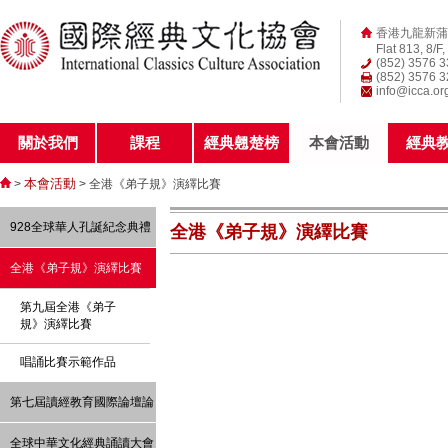
香港九龍新蒲
Flat 813, 8/F
(852) 3576 
(852) 3576 
info@icca.or
關於我們
課程
經典翹楚榜
本會活動
經典
本會活動
>
> 全港《弟子規》演繹比賽
928全球華人孔誕紀念典禮
全港《弟子規》演繹比賽
全港《弟子規》演繹比賽
第九屆全港《弟子
規》演繹比賽
唱誦比賽示範作品
第七屆讀經教育國際論壇論
文 -----「讀經、經典與教
全球中華文化經典誦讀大會