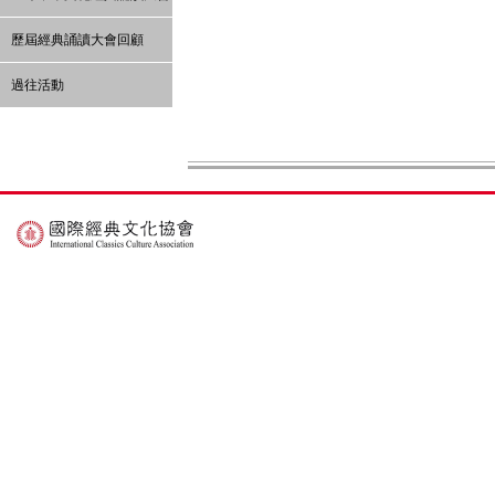
育」
歷屆經典誦讀大會回顧
過往活動