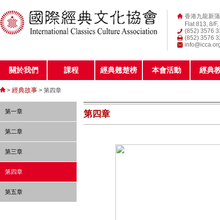
香港九龍新蒲
Flat 813, 8/F
(852) 3576 
(852) 3576 
info@icca.or
關於我們
課程
經典翹楚榜
本會活動
經典
經典故事
>
> 第四章
第一章
第四章
第二章
第三章
第四章
第五章