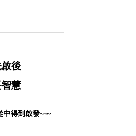
先啟後
長智慧
中得到啟發~~~