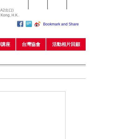
常用表格
網站指南
聯繫我們
私隱政策
A2出口)
o Kong, H.K.
學講座
台灣協會
活動相片回顧