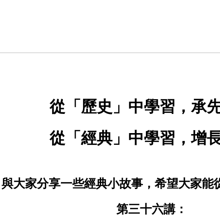
從
「
歷史
」
中學習，承
從
「
經典
」
中學習，增
與大家分享一些經典小故事，希望大家能從
第三十六講：