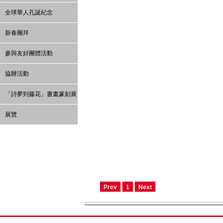
全球華人孔誕紀念
新春團拜
參與友好團體活動
協辦活動
「詩夢到藤花」書畫篆刻展
展覽
Prev
1
Next