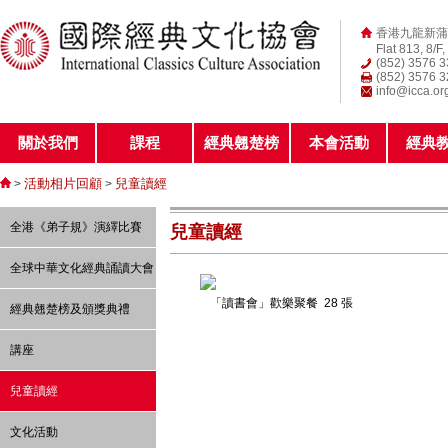
香港九龍新蒲
Flat 813, 8/F
(852) 3576 
(852) 3576 
info@icca.or
關於我們
課程
經典翹楚榜
本會活動
經典
活動相片回顧
兒童讀經
>
>
全港《弟子規》演繹比賽
兒童讀經
全球中華文化經典誦讀大會
「讀書會」歡樂聚餐
28 張
經典翹楚榜及頒獎典禮
講座
兒童讀經
文化活動