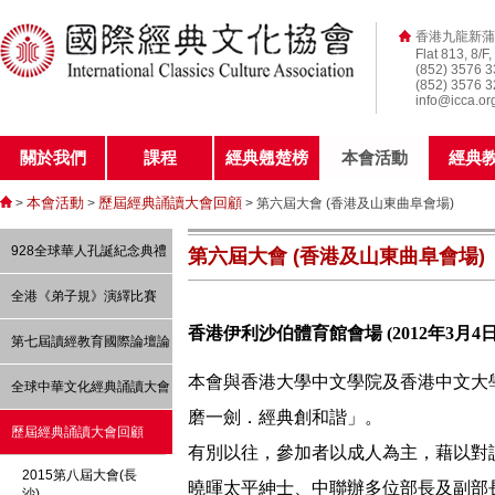
香港九龍新蒲
Flat 813, 8/F
(852) 3576 
(852) 3576 
info@icca.or
關於我們
課程
經典翹楚榜
本會活動
經典
本會活動
歷屆經典誦讀大會回顧
>
>
> 第六屆大會 (香港及山東曲阜會場)
928全球華人孔誕紀念典禮
第六屆大會 (香港及山東曲阜會場)
全港《弟子規》演繹比賽
香港
伊利沙伯體育館
會場 (2012年3月4日
第七屆讀經教育國際論壇論
本會與香港大學中文學院及香港中文大
文 -----「讀經、經典與教
全球中華文化經典誦讀大會
磨一劍．經典創和諧」。
育」
歷屆經典誦讀大會回顧
有別以往，參加者以成人為主，藉以對讀
2015第八屆大會(長
曉暉太平紳士、中聯辦多位部長及副部
沙)