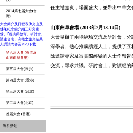
任主禮嘉賓，場面盛大，並帶出中華文
2014第七屆大會(台
灣)
大會簡介及日程表
佛光山及
山東曲阜會場 (2013年7月13-14日)
佛陀紀念館介紹
三好兒童
營、｢經典與教育」研討會、
大會舉辦了兩場經驗交流及研討會，分
講座
台南、高雄之旅介紹
萬
人誦讀內容及MP3下載
深學者、熱心推廣讀經人士，提供了互
第六屆大會 (香港及
除邀請專家及富實際經驗的人士作報告
山東曲阜會場)
交流，尋求共識。研討會上，對讀經的
第五屆大會(長沙)
第四屆大會 (香港)
第三屆大會 (台北)
第二屆大會(北京)
首屆大會 (香港)
過往活動