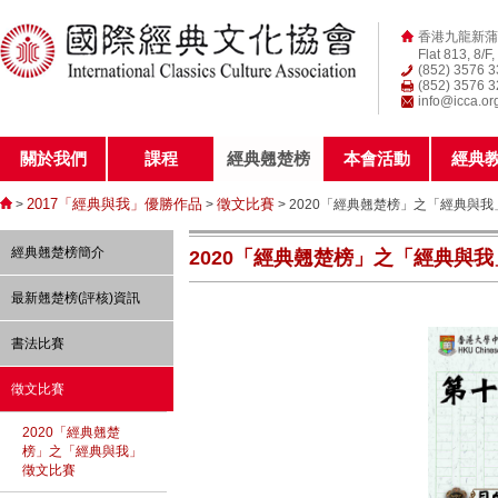
香港九龍新蒲
Flat 813, 8/F
(852) 3576 
(852) 3576 
info@icca.or
關於我們
課程
經典翹楚榜
本會活動
經典
2017「經典與我」優勝作品
徵文比賽
>
>
> 2020「經典翹楚榜」之「經典與
經典翹楚榜簡介
2020「經典翹楚榜」之「經典與
最新翹楚榜(評核)資訊
書法比賽
徵文比賽
2020「經典翹楚
榜」之「經典與我」
徵文比賽