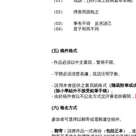
（01） 我讀：
(
自行填上經典篇章名稱)
（02） 擇善而固執之
（03） 事有不得 反求諸己
（04）
君子和而不同
(五) 稿件格式
作品必須以中文書寫，繁簡不限。
-
- 字體必須清楚易讀，並請注明字數。
- 請用本會提供之書寫紙格式
（隨函附奉
或
（除小學組外不接受鉛筆手稿）
。
- 由於稿件會以不記名方式交評審老師審閱，
(六) 報名方式
參加者可選擇以郵寄或電郵遞交稿件。
-
郵寄：
請將作品一式兩份（
包括正本
），