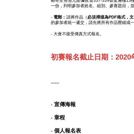
郵寄至香港九龍彌敦道337-339號金滿樓
一份，列明參加者姓名、組別、參賽題目，
-
電郵：
請將作品（
必須掃描為
PDF
格式，文
的參加者統一遞交，請先將所有作品壓縮成一
- 大會不接受傳真方式報名。
初賽報名截止日期：2020
-------
-
宣傳海報
-
章程
-
個人報名表