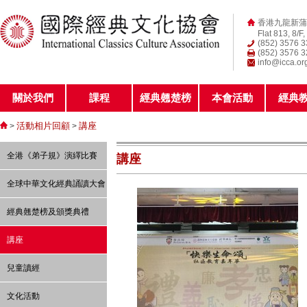
香港九龍新蒲
Flat 813, 8/F
(852) 3576 
(852) 3576 
info@icca.or
關於我們
課程
經典翹楚榜
本會活動
經典
活動相片回顧
講座
>
>
全港《弟子規》演繹比賽
講座
全球中華文化經典誦讀大會
經典翹楚榜及頒獎典禮
講座
兒童讀經
文化活動