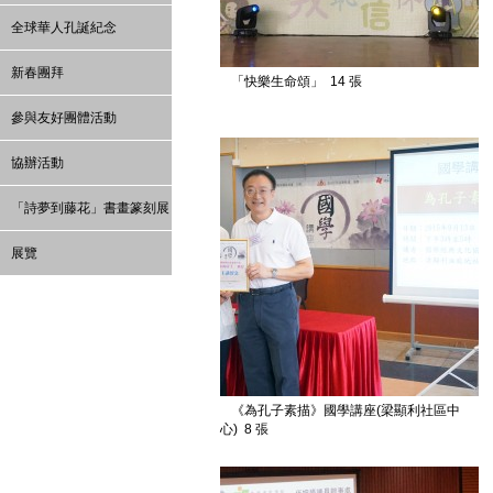
全球華人孔誕紀念
新春團拜
「快樂生命頌」
14 張
參與友好團體活動
協辦活動
「詩夢到藤花」書畫篆刻展
展覽
《為孔子素描》國學講座(梁顯利社區中
心)
8 張