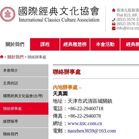
香港九龍新蒲
Flat 813, 8/F
(852) 3576 
(852) 3576 
info@icca.or
關於我們
課程
經典翹楚榜
本會活動
經典
關於我們
>
> 聯絡辦事處
本會簡介
聯絡辦事處
主席的話
內地辦事處
–
天真園
國際經典文化協會(台灣)
地址：
天津市武清區城關鎮
電話：+86-22-29460718
聯絡辦事處
傳真：+86-22-2946078
媒體報導
網址：
www.tzic.com.cn
電郵：
tianzhen3659@163.com
聯絡我們