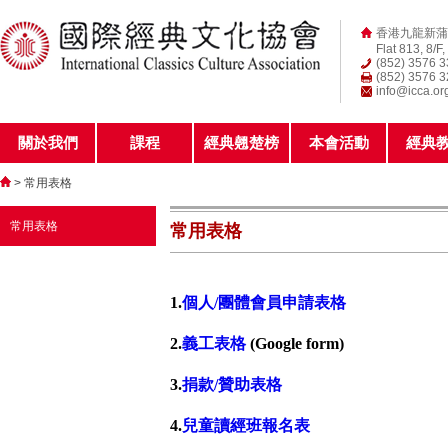
香港九龍新蒲
Flat 813, 8/F
(852) 3576 
(852) 3576 
info@icca.or
關於我們
課程
經典翹楚榜
本會活動
經典
> 常用表格
常用表格
常用表格
1.
個人/團體
會員申請表
格
2.
義工表格
(Google form)
3.
捐款/贊助表格
4.
兒童讀經班報名表