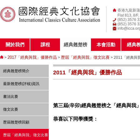
香港九龍新蒲
Flat 813, 8/F
(852) 3576 
(852) 3576 
info@icca.or
關於我們
課程
經典翹楚榜
本會活動
經典
2017「經典與我」優勝作品
歷屆「經典與我」徵文比賽
>
>
> 2011「經典
經典翹楚榜簡介
2011「經典與我」優勝作品
最新翹楚榜(評核)資訊
書法比賽
第三屆
(辛卯
)
經典翹楚榜之「經典與我
徵文比賽
恭喜以下同學獲獎：
歷屆翹楚榜回顧
歷屆「經典與我」徵文比賽