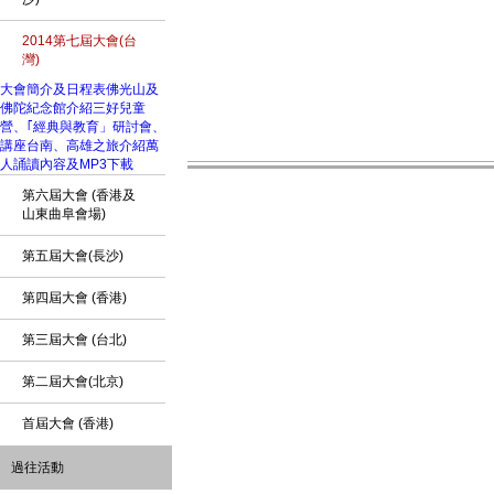
2014第七屆大會(台
灣)
大會簡介及日程表
佛光山及
佛陀紀念館介紹
三好兒童
營、｢經典與教育」研討會、
講座
台南、高雄之旅介紹
萬
人誦讀內容及MP3下載
第六屆大會 (香港及
山東曲阜會場)
第五屆大會(長沙)
第四屆大會 (香港)
第三屆大會 (台北)
第二屆大會(北京)
首屆大會 (香港)
過往活動