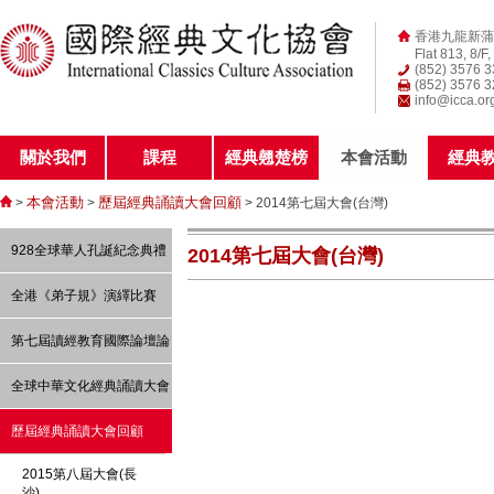
香港九龍新蒲
Flat 813, 8/F
(852) 3576 
(852) 3576 
info@icca.or
關於我們
課程
經典翹楚榜
本會活動
經典
本會活動
歷屆經典誦讀大會回顧
>
>
> 2014第七屆大會(台灣)
928全球華人孔誕紀念典禮
2014第七屆大會(台灣)
全港《弟子規》演繹比賽
第七屆讀經教育國際論壇論
文 -----「讀經、經典與教
全球中華文化經典誦讀大會
育」
歷屆經典誦讀大會回顧
2015第八屆大會(長
沙)