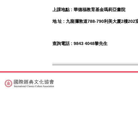
上課地點
:
華德福教育基金瑪莉亞書院
地
址
:
九龍彌敦道788-790利美大廈2樓202
查詢電話
: 9843 4048
黎先生