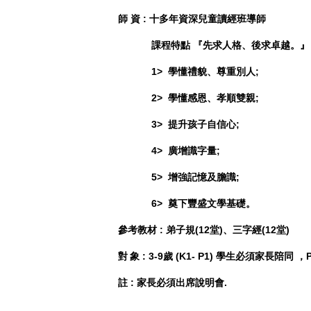
師 資
:
十多年資深兒童讀經班導師
課程特點 『先求人格、後求卓越。』
1> 學懂禮貌、尊重別人;
2> 學懂感恩、孝順雙親
;
3> 提升孩子自信心
;
4> 廣增識字量
;
5> 增強記憶及膽識
;
6> 奠下豐盛文學基礎。
參考教材
:
弟子規
(12
堂
)
、三字經
(12
堂
)
對
象
: 3-9
歲
(K1-
P1) 學生必須家長陪同
，
註 : 家長必須出席說明會.