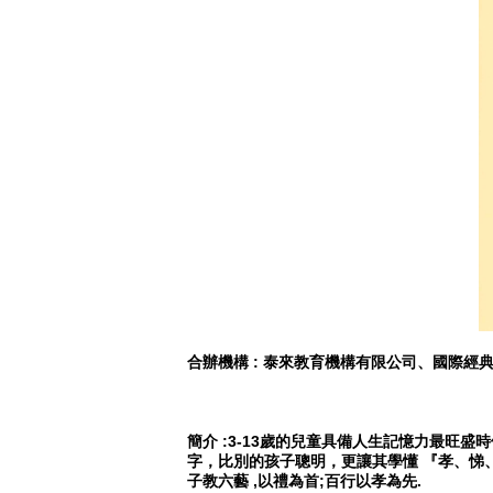
合辦機構 : 泰來教育機構有限公司、國際經
簡介
:3-13
歲的兒童具備人生記憶力最旺盛時
字，比別的孩子聰明，更讓
其學懂 『孝、悌
子教六藝
,
以禮為首
;
百行以孝為先
.