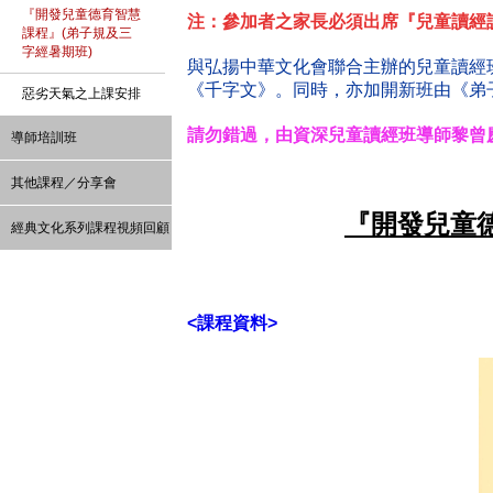
『開發兒童德育智慧
注：參加者之家長必須出席
『兒童讀經
課程』(弟子規及三
字經暑期班)
與弘揚中華文化會聯合主辦的兒童讀經班
《千字文》。同時，亦加開新班由《弟
惡劣天氣之上課安排
請勿錯過，由資深兒童讀經班導師黎曾慶先
導師培訓班
其他課程／分享會
『開發兒童
經典文化系列課程視頻回顧
<課程資料>