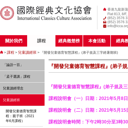
香港九龍新蒲
Flat 813, 8/F
(852) 3576 
(852) 3576 
info@icca.or
關於我們
課程
經典翹楚榜
本會活動
經典
課程
兒童讀經班
>
>
> 『開發兒童德育智慧課程』(弟子規及三字經暑期班)
「論語一百」
『開發兒童德育智慧課程』(弟子規
「孟子選講」課程
『開發兒童德育智慧課程』
(
弟子規及三
兒童讀經理念
課程說明會（一）
日期：2021年5月
兒童讀經班
課程說明會（二）
日期：2021年5月1
開發兒童德育智慧課
程：親子班（2021
年6月課程）
課程說明會
時間：下午2時30分至3時3