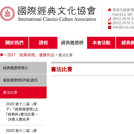
香港九龍新蒲
Flat 813, 8/F
(852) 3576 
(852) 3576 
info@icca.or
關於我們
課程
經典翹楚榜
本會活動
經典
2017「經典與我」優勝作品
>
> 書法比賽
經典翹楚榜簡介
書法比賽
最新翹楚榜(評核)資訊
書法比賽
2020 第十二屆（庚
子）｢經典翹楚榜｣之
｢經典杯｣書法比賽 --
- 決賽入圍名單
2020 第十二屆（庚