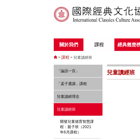
關於我們
課程
經典翹楚
課程
>
> 兒童讀經班
「論語一百」
兒童讀經班
「孟子選講」課程
兒童讀經理念
兒童讀經班
開發兒童德育智慧課
程：親子班（2021
年6月課程）