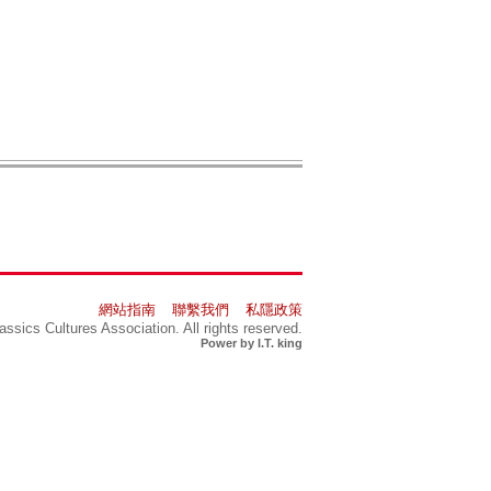
網站指南
聯繫我們
私隱政策
assics Cultures Association. All rights reserved.
Power by I.T. king